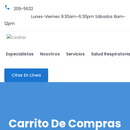
phone
209-5632
pace
Lunes-Viernes 9:30am-6:30pm Sábados 8am-
12pm
Especialistas
Nosotros
Servicios
Salud Respiratori
Citas En Línea
Carrito De Compras